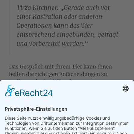
Tirza Kirchner: „Gerade auch vor
einer Kastration oder anderen
Operationen kann das Tier
entsprechend eingebunden, gefragt
und vorbereitet werden.“
Das Gespräch mit Ihrem Tier kann Ihnen
helfen die richtigen Entscheidungen zu
treffen und seine Wünsche zu
berücksichtigen. Wenn es von Ihnen
gewünscht ist, kann Tirza Kirchner jederzeit
die Tierkommunikation um eine passende
naturheilkundliche Therapie ergänzen.
Weitere Infos dazu finden Sie unter dem
Punkt
Naturheilkunde
.