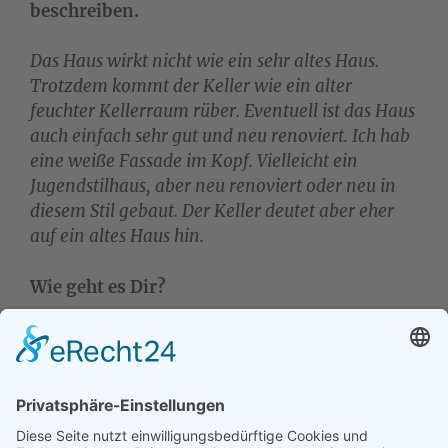
beschreiben.
Das Haus wirkt nicht wie ein sehr altes Haus.
Trotzdem kommt der Keller wie ein alter
feuchter Kellerraum rüber. Eventuell ist das Haus
auch einfach sehr gut und neu renoviert. Ich hab
eine weiße Fassade im Kopf. Vielleicht ein
Jugendstilhaus, aber neu renoviert oder neu in
diesem Stil gebaut. Der Keller deutet aber eher
auf ein altes Haus hin.
Wie geht es Dir?
Es nervt. Es ist langweilig.
Spüre ein Bauchgrummen. Wie Magenknurren….
Zurück zur Übersicht