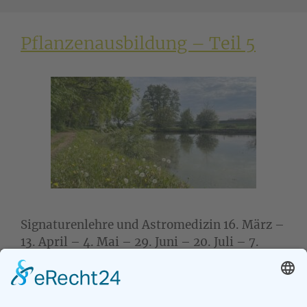
Pflanzenausbildung – Teil 5
Signaturenlehre und Astromedizin 16. März –
13. April – 4. Mai – 29. Juni – 20. Juli – 7.
September – 19. Oktober jeweils Samstags von
10 bis 18 Uhr Naturheilpraxis Tirza Kirchner,
Thomas-Kleinlein-Str. 1, 90765 Fürth und