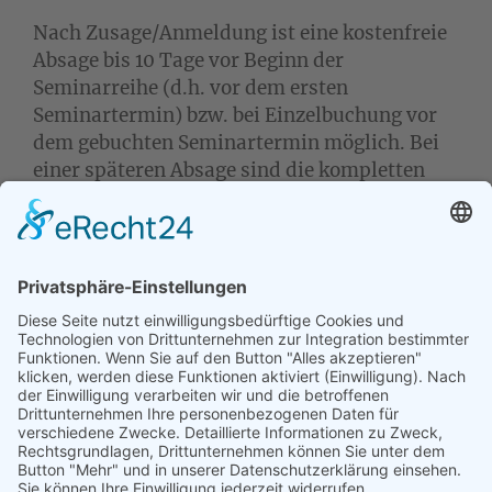
Nach Zusage/Anmeldung ist eine kostenfreie
Absage bis 10 Tage vor Beginn der
Seminarreihe (d.h. vor dem ersten
Seminartermin) bzw. bei Einzelbuchung vor
dem gebuchten Seminartermin möglich. Bei
einer späteren Absage sind die kompletten
Ausbildungsgebühren bzw. Seminarkosten
fällig.
Sollte im Vorfeld (d.h. bevor die
Ausbildungsreihe startet) bereits bekannt
sein, dass einzelne Termine für Sie nicht
passen, dann sprechen Sie mich einfach
vorher dazu an und wir stimmen das ab.