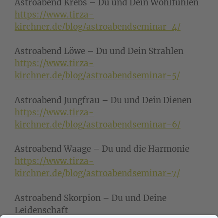
Astroabend Krebs – Du und Dein Wohlfühlen
https://www.tirza-
kirchner.de/blog/astroabendseminar-4/
Astroabend Löwe – Du und Dein Strahlen
https://www.tirza-
kirchner.de/blog/astroabendseminar-5/
Astroabend Jungfrau – Du und Dein Dienen
https://www.tirza-
kirchner.de/blog/astroabendseminar-6/
Astroabend Waage – Du und die Harmonie
https://www.tirza-
kirchner.de/blog/astroabendseminar-7/
Astroabend Skorpion – Du und Deine
Leidenschaft