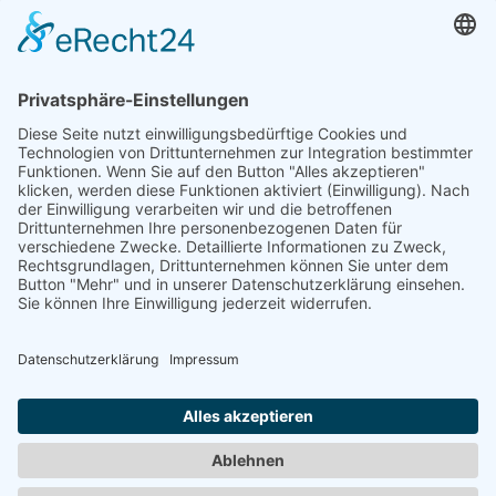
https://www.tirza-
kirchner.de/blog/astroabendseminar-8/
Astroabend Schütze – Du und Deine
Sinnsuche
https://www.tirza-
kirchner.de/blog/astroabendseminar-9/
Tierkommunikation lernen
...
...
im Einzelunterricht
oder im
Seminar
.