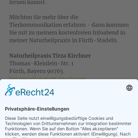
lernen kannst.
Möchten Sie mehr über die
Tierkommunikation erfahren - dann kommen
Sie mit zu meinem kostenfreien Infoabend in
meiner Naturheilpraxis in Fürth-Stadeln.
Naturheilpraxis Tirza Kirchner
Thomas-Kleinlein-Str. 1
Fürth
,
Bayern
90765
Veranstaltungsort anschauen
Naturheilpraxis
Karte
Tirza
iCal
Kirchner
Google
Kompletten Kalender ansehen