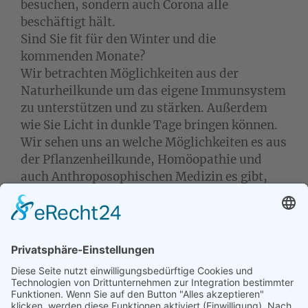
besuchen, sondern auch Corona alle
beschäftigt hält.
Sind Sie fit für den Winter und die
kommenden Monate?
Wir betrachten Möglichkeiten aus der
Naturheilkunde um das eigene Immunsystem
zu unterstützen und zu stärken. Außerdem
wie Sie Licht in dunkle Tage bringen können.
Wir sehen uns an welche Möglichkeiten es aus
der Pflanzenheilkunde, Homöopathie und
auch Anthroposophischen Medizin es gibt,
um Infekte abzuwehren und schnell wieder fit
zu werden, wenn uns doch Erreger überfallen
haben.
Nach Zusage/Anmeldung ist eine kostenfreie
Absage bis 10 Tage vor Veranstaltungsbeginn
möglich. Bei einer späteren Absage sind die
kompletten Seminargebühren fällig.