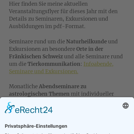
Hier finden Sie meine aktuellen
Veranstaltungsflyer für dieses Jahr mit den
Details zu Seminaren, Exkursionen und
Ausbildungen im pdf-Format.
Seminare rund um die
Naturheilkunde
und
Exkursionen an besondere
Orte in der
Fränkischen Schweiz
und alle Seminare rund
um die
Tierkommunikation
:
Infoabende,
Seminare und Exkursionen.
Monatliche
Abendseminare zu
astrologischen Themen
mit individueller
Deutung der Teilnehmerhoroskope:
Astrologieseminare und -ausbildung
.
Meine
Pflanzenausbildung 2020 – Pflanzen
als unsere Lehrer
und Seminare zum Thema