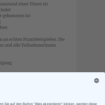
ustand eines Tieres ist
findet
rt gekommen ist
g
chen
 an echten Praxisbeispielen. Die
us und alle TeilnehmerInnen
tigung.
bis 10 Tage vor dem ersten
bsage sind die kompletten