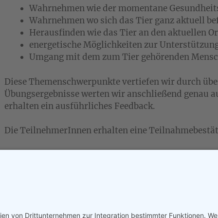
Wahrnehmen wie der momentane Gesundheitsz
Wahrnehmen wo sich das Tier ganz aktuell be
Herausfinden wie das Tier an den aktuellen O
energetische Möglichkeiten zur Unterstützun
Umgang mit dem zum Tier gehörenden Mens
Diese Themenschwerpunkte vertiefen wir durch üben
Übungsergebnisse werten wir anschließend genau a
erhalten ein ausführliches Feedback.
Die TeilnehmerInnen erhalten eine Teilnahmebestä
Nach Zusage/Anmeldung ist eine kostenfreie Absage 
Veranstaltungstermin möglich. Bei einer späteren A
Seminargebühren fällig.
Mindestteilnehmerzahl: 5 Teilnehmer