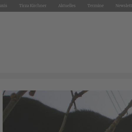
axis
Tirza Kirchner
Aktuelles
Termine
Newslett