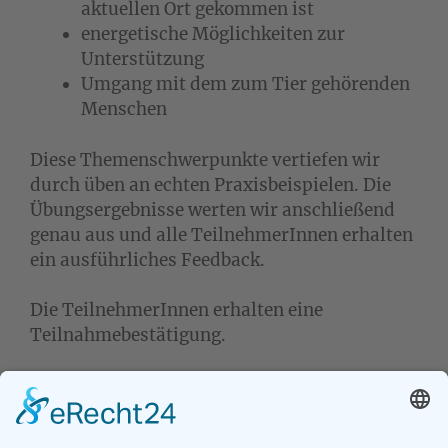
aktuellen Ort gekommen ist
energetische Möglichkeiten zur
Unterstützung
Umgang mit dem zum Tier gehörenden
Menschen
Diese Themenschwerpunkte vertiefen wir
durch üben an echten Praxisbeispielen. Die
Übungsergebnisse werten wir anschließend
genau aus und alle TeilnehmerInnen erhalten
ein ausführliches Feedback.
Die TeilnehmerInnen erhalten eine
Teilnahmebestätigung.
Nach Zusage/Anmeldung ist eine kostenfreie
Absage bis 10 Tage vor dem ersten
Veranstaltungstermin möglich. Bei einer