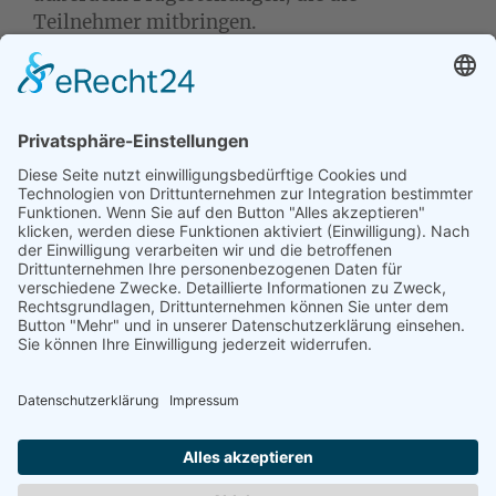
Teilnehmer mitbringen.
Am Übungsabend können alle teilnehmen, die
schon Grundkenntnisse in der
Tierkommunikation haben und auch bereits
Gespräche geführt haben.
Der Übungsabend ersetzt nicht die Teilnahme
an einem Basisseminar.
Tierkommunikation lernen
...
...
im Einzelunterricht
oder im
Seminar
.