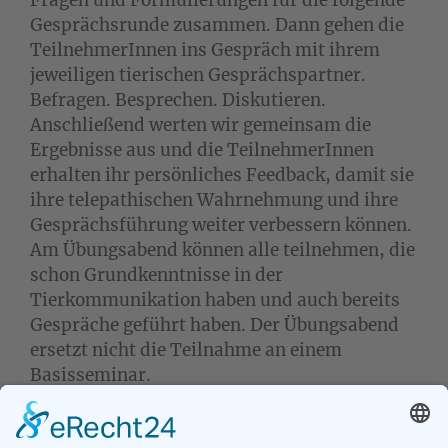
Fragen und Formulierungen für die folgende
Gesprächsrunde zusammen. Dann gehen die
TeilnehmerInnen ins Gespräch mit ihrem
jeweiligen tierischen Gesprächspartner.
Befragen. Besprechen. Diskutieren.
Anschließend werten wir gemeinsam die
Ergebnisse aus und die TeilnehmerInnen
erhalten ihr persönliches Feedback, damit sie
ihre telepathischen Wahrnehmung und ihre
Gesprächsführung weiter verbessern können.
Am Übungsabend können alle teilnehmen, die
schon Grundkenntnisse in der
Tierkommunikation haben und auch bereits
Gespräche geführt haben. Der Übungsabend
ersetzt nicht die Teilnahme an einem
Basisseminar.
Das Seminar endet gegen 20 Uhr – wir
nehmen uns genügend Zeit um alle Gespräche