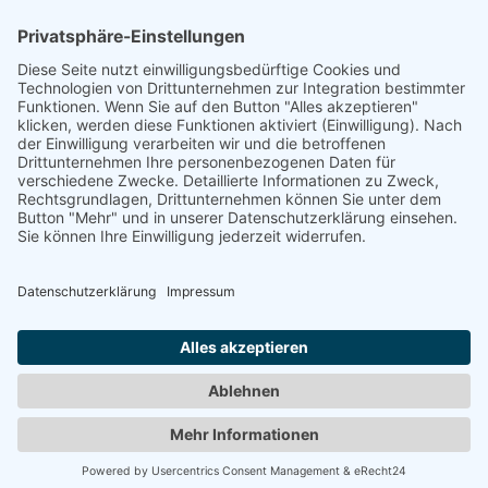
in Ruhe zu führen und auch auszuwerten.
Nach Zusage/Anmeldung ist eine kostenfreie
Absage bis 10 Tage vor Veranstaltungsbeginn
möglich. Bei einer späteren Absage sind die
kompletten Seminargebühren fällig.
Tierkommunikation lernen
...
...
im Einzelunterricht
oder im
Seminar
.
Anfahrt
|
Impressum
|
Datenschutzerklärung