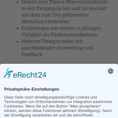
Details zum Thema Missverständnisse
in den Tiergesprächen und im Kontakt
mit dem zum Tier gehörenden
Menschen vermeiden
Erfahrungen aus meiner 14 jährigen
Tätigkeit als Tierkommunikatorin
Mehrere Übungsrunden mit
anschließender Auswertung und
Feedback
Alle Teilnehmer erhalten eine
Teilnahmebestätigung.
Nach Zusage/Anmeldung ist ein Rücktritt von
der Veranstaltung bis maximal 10 Tage vor
dem ersten Termin möglich. Bei einer
späteren Absage werden die kompletten
Seminargebühren fällig.