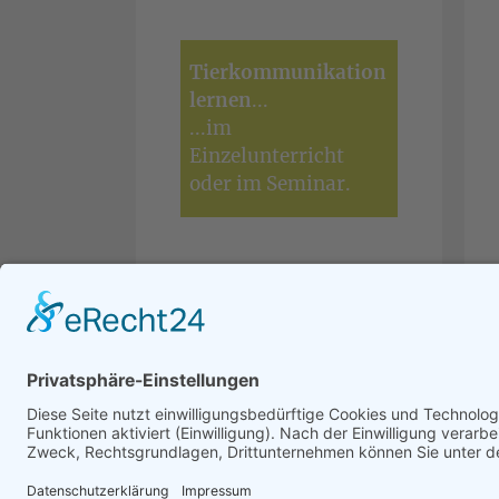
Tierkommunikation
lernen
...
...
im
Einzelunterricht
oder im
Seminar
.