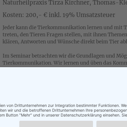
Naturheilpraxis Tirza Kirchner, Thomas-Kle
Kosten: 200,- € inkl. 19% Umsatzsteuer
Jeder kann die Tierkommunikation lernen und mit Ti
treten, den Tieren Fragen stellen, mit ihnen Them
klären, Antworten und Wünsche direkt beim Tier ab
Im Seminar betrachten wir die Grundlagen und Mögl
Tierkommunikation. Wir lernen und üben das Komm
Übungsrunden und werten anschließend unsere Erge
Wahrnehmung.
Außerdem betrachten wir viele Fälle aus der Praxis
jeder Teilnehmer das Gelernte zu Hause weiter verti