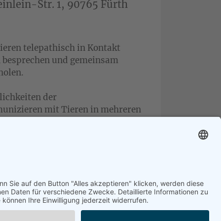
inlein-Str. 1, 90765 Fürth
eren telepathisch in Kontakt
en besprechen und gemeinsam
holen.
ichkeiten der
unizieren mit Tieren in mehreren
bnisse aus. Wir schulen unsere
, besprechen Hintergründe und wie
efen kann.