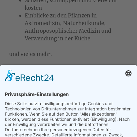
Schauen, schnuppern und vielleicht
kosten
Einblicke zu den Pflanzen in
Astromedizin, Naturheilkunde,
Anthroposophischer Medizin und
Verwendung in der Küche
und vieles mehr.
Wir treffen uns vor Ort. Weitere Infos zum
Ablauf und Treffpunkt gibt es kurz vor dem
Seminartermin per Email.
Nach Zusage/Anmeldung ist eine kostenfreie
Absage bis 10 Tage vor Veranstaltungsbeginn
möglich. Bei einer späteren Absage sind die
kompletten Seminargebühren fällig.