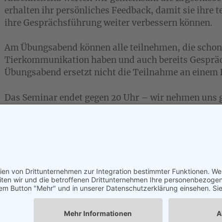
erhalten ihr persönliches Feedback, damit sie ihr
ihre Gesprächsführung weiter verbessern können.
Am Übungsabend können alle teilnehmen, die schon
Tierkommunikation haben und auch bereits Gespräc
Übungsabend ersetzt nicht die Teilnahme an einem
Das Seminar endet gegen 20 Uhr – wir nehmen uns 
in Ruhe zu führen und auch auszuwerten.
Nach Zusage/Anmeldung ist eine kostenfreie Absage 
Veranstaltungsbeginn möglich. Bei einer späteren A
Seminargebühren fällig.