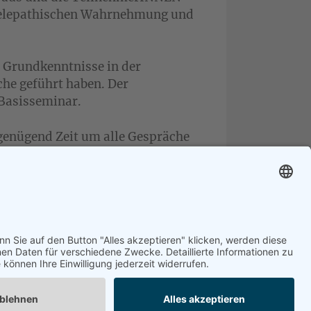
e telepathischen Wahrnehmung und
 Grundkenntnisse in der
he geführt haben. Der
 Basisseminar.
genügend Zeit um alle Gespräche
bis 10 Tage vor
bsage sind die kompletten