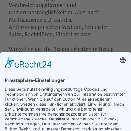
Verabreichungsformen und
Dosierungsmöglichkeiten. Aber auch
Medikamente z.B. aus der
Anthroposophischen Medizin, Schüssler
Salze, Bachblüten, Vitalpilze usw.
Wir gehen auf die Besonderheiten in Bezug
auf den Menschen und auch verschiedene
Tierarten ein.
Nach Zusage/Anmeldung ist eine kostenfreie
Absage bis 10 Tage vor dem ersten
Seminartermin möglich. Bei einer späteren
Absage sind die kompletten Seminargebühren
fällig.