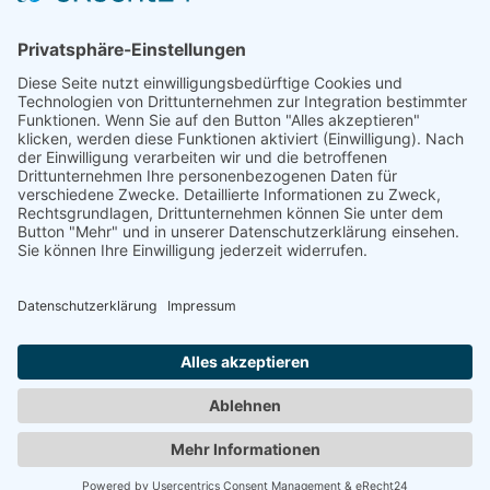
00:00
00:28
Tierkommunikation lernen
...
...
im Einzelunterricht
oder im
Seminar
.
Anfahrt
|
Impressum
|
Datenschutzerklärung