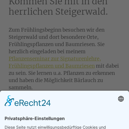
Kommen Sie mit in den
herrlichen Steigerwald.
Zum Frühlingsbeginn besuchen wir den
Steigerwald und dort besondere Orte,
Frühlingspflanzen und Baumriesen. Sie
herzlich eingeladen bei meinem
Pflanzenseminar zur Signaturenlehre,
Frühlingspflanzen und Baumriesen
mit dabei
zu sein. Sie lernen u.a. Pflanzen zu erkennen
und haben die Möglichkeit Bärlauch zu
sammeln.
Möchten Sie mit dabei sein, dann melden
Sie
sich bitte bei mir an.
Ich freue mich sehr auf unsere Runde rund