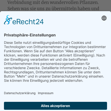
Verbindung mit den wundervollen Pflanzen.
Sehen was sie uns zu übermitteln haben und
was wir alles von ihnen lernen können. Auf
jeden Fall geht es auch wieder um Heilwissen,
Anwendungen, Hintergründe, Geschichten,
Verbindung zu den Planetenkräften und vieles
mehr. Auch in die Signaturenlehre und
Astrologische Pflanzenzuordnung steigen wir
vertiefend ein.
Tierkommunikation lernen
...
...
im Einzelunterricht
oder im
Seminar
.