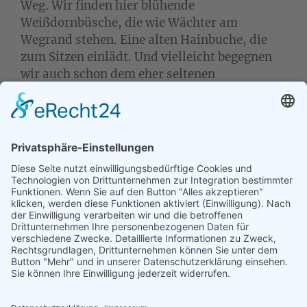
Weg. Wir finden hier blühende
Weißdornbüsche, die wie Wächter am
Wegrand stehen. Eine alten Hainbuche, die
zum Sitzen einlädt. Und vielleicht begegnen
wir auch schon dem eher seltenen
Schwalbenwurz, dem Knabenkraut und
anderen pflanzlichen Helfern.
Nach Zusage/Anmeldung ist eine kostenfreie
Absage bis 10 Tage vor Veranstaltungsbeginn
möglich. Bei einer späteren Absage sind die
kompletten Seminargebühren fällig.