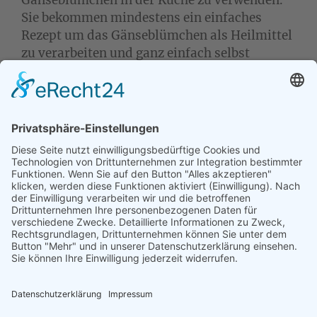
Sie bekommen mindestens ein einfaches
Rezept um das Gänseblümchen als Heilmittel
zu verarbeiten und ganz einfach selbst
anzuwenden.
Die Anmeldung kann schriftlich oder
mündlich erfolgen. Nach Zusage/Anmeldung
ist ein Rücktritt von der Veranstaltung bis
maximal drei Tage vor dem Termin möglich.
Bei einer späteren Absage werden die
kompletten Gebühren fällig.
Tierkommunikation lernen
...
...
im Einzelunterricht
oder im
Seminar
.