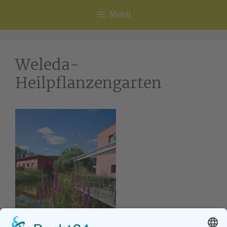
Menü
Weleda-
Heilpflanzengarten