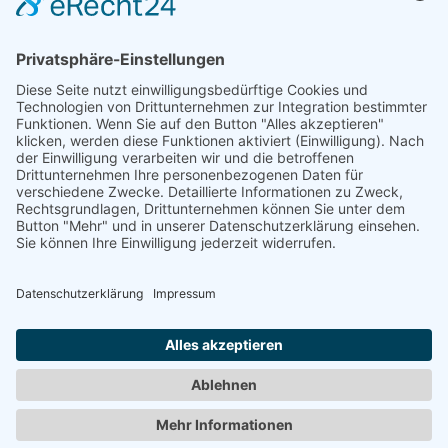
Pflanzenbetrachtungen und
Anthroposophische Sichtweisen, Medizin und
Heilmittelherstellung
Tierkommunikation lernen
...
...
im Einzelunterricht
oder im
Seminar
.