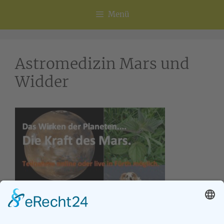
Menü
Astromedizin Mars und
Widder