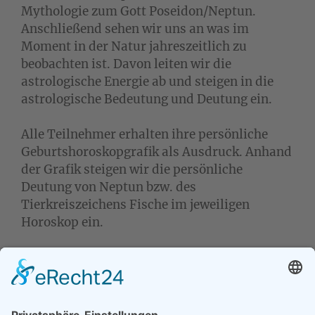
Mythologie zum Gott Poseidon/Neptun.
Anschließend sehen wir uns an was im
Moment in der Natur jahreszeitlich zu
beobachten ist. Davon leiten wir die
astrologische Energie ab und steigen in die
astrologische Bedeutung und Deutung ein.
Alle Teilnehmer erhalten ihre persönliche
Geburtshoroskopgrafik als Ausdruck. Anhand
der Grafik steigen wir die persönliche
Deutung von Neptun bzw. des
Tierkreiszeichens Fische im jeweiligen
Horoskop ein.
Für das Seminar sind keine astrologischen
Vorkenntnisse erforderlich.
Nach Zusage/Anmeldung ist eine kostenfreie