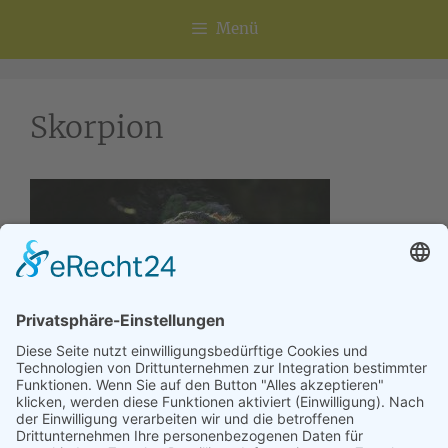
Menü
Skorpion
Astrologie Skorpion – Astroabend