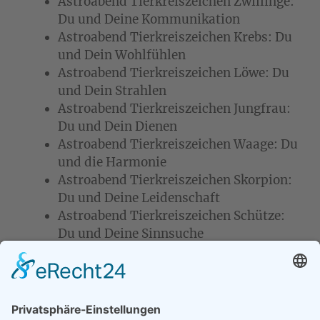
Astroabend Tierkreiszeichen Zwillinge:
Du und Deine Kommunikation
Astroabend Tierkreiszeichen Krebs: Du
und Dein Wohlfühlen
Astroabend Tierkreiszeichen Löwe: Du
und Dein Strahlen
Astroabend Tierkreiszeichen Jungfrau:
Du und Dein Dienen
Astroabend Tierkreiszeichen Waage: Du
und die Harmonie
Astroabend Tierkreiszeichen Skorpion:
Du und Deine Leidenschaft
Astroabend Tierkreiszeichen Schütze:
Du und Deine Sinnsuche
2022 beschließen wir den Tierkreis mit den
Tierkreiszeichen Steinbock, Wassermann und
Fische und betrachten dann weitere Themen