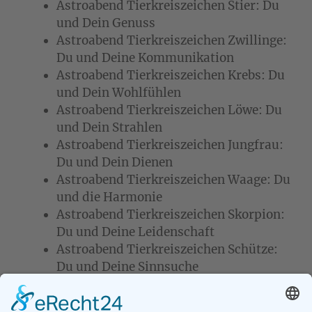
Astroabend Tierkreiszeichen Stier: Du
und Dein Genuss
Astroabend Tierkreiszeichen Zwillinge:
Du und Deine Kommunikation
Astroabend Tierkreiszeichen Krebs: Du
und Dein Wohlfühlen
Astroabend Tierkreiszeichen Löwe: Du
und Dein Strahlen
Astroabend Tierkreiszeichen Jungfrau:
Du und Dein Dienen
Astroabend Tierkreiszeichen Waage: Du
und die Harmonie
Astroabend Tierkreiszeichen Skorpion:
Du und Deine Leidenschaft
Astroabend Tierkreiszeichen Schütze:
Du und Deine Sinnsuche
2022 beschließen wir den Tierkreis mit den