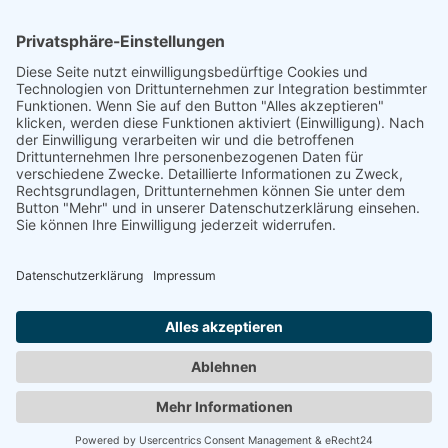
Tierkreiszeichen Steinbock, Wassermann und
Fische und betrachten dann weitere Themen
wie Aszendent und Deszendent oder
Beruf/Berufung im Horoskop. Die komplette
Reihe endet im Dezember 2022.
Tierkommunikation lernen
...
...
im Einzelunterricht
oder im
Seminar
.
Anfahrt
|
Impressum
|
Datenschutzerklärung