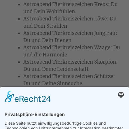
Astroabend Tierkreiszeichen Krebs: Du
und Dein Wohlfühlen
Astroabend Tierkreiszeichen Löwe: Du
und Dein Strahlen
Astroabend Tierkreiszeichen Jungfrau:
Du und Dein Dienen
Astroabend Tierkreiszeichen Waage: Du
und die Harmonie
Astroabend Tierkreiszeichen Skorpion:
Du und Deine Leidenschaft
Astroabend Tierkreiszeichen Schütze:
Du und Deine Sinnsuche
2022 beschließen wir den Tierkreis mit den
Tierkreiszeichen Steinbock, Wassermann und
Fische und betrachten dann weitere Themen
wie Aszendent und Deszendent oder
Beruf/Berufung im Horoskop. Die komplette